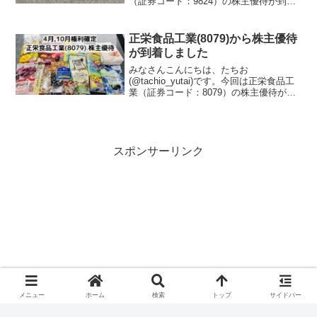
（証券コード：9824）の株主優待が到着
したので、株主優待の内容について紹介
します。泉州電業はどんな会社？泉州電
業株式会社は、大阪府吹田市に本社を置
正栄食品工業(8079)から株主優待
く専門商社で、東...
が到着しました
みなさんこんにちは、たちお
(@tachio_yutai)です。今回は正栄食品工
業（証券コード：8079）の株主優待が到
着したので、株主優待の内容について紹
介します。正栄食品工業はどんな会社？
正栄食品工業は1904年に創業された成光
舎牛乳店を...
スポンサーリンク
メニュー
ホーム
検索
トップ
サイドバー