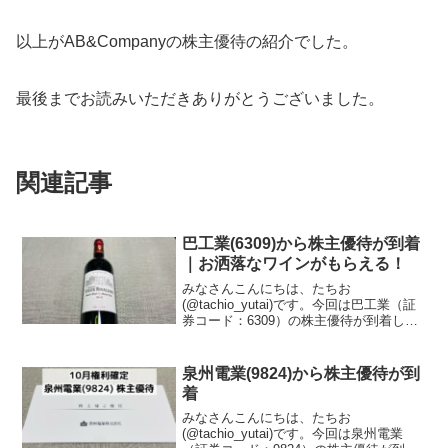
以上がAB&Companyの株主優待の紹介でした。
最後までお読みいただきありがとうございました。
関連記事
巴工業(6309)から株主優待が到着
｜お洒落なワインがもらえる！
みなさんこんにちは、たちお
(@tachio_yutai)です。今回は巴工業（証
券コード：6309）の株主優待が到着した
ので、株主優待の内容について紹介しま
す。株主優待の内容株主優待は赤ワイン
がもらえます。権利区分は100株のみでし
泉州電業(9824)から株主優待が到
たが、20...
着
みなさんこんにちは、たちお
(@tachio_yutai)です。今回は泉州電業