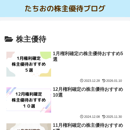
株主優待
1月権利確定の株主優待おすすめ5
選
2023.12.28
2026.01.10
12月権利確定の株主優待おすすめ
10選
2024.12.08
2025.11.30
11月権利確定の株主優待おすすめ