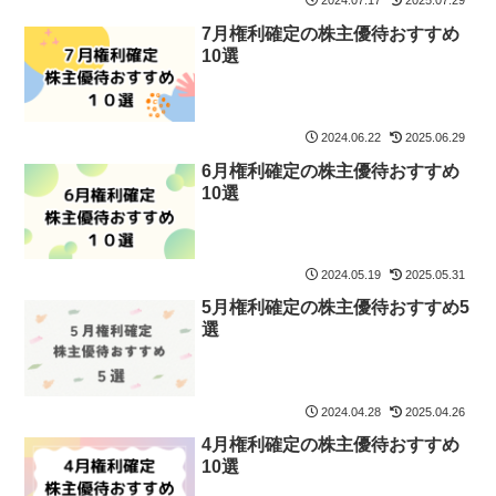
2024.07.17
2025.07.29
7月権利確定の株主優待おすすめ
10選
2024.06.22
2025.06.29
6月権利確定の株主優待おすすめ
10選
2024.05.19
2025.05.31
5月権利確定の株主優待おすすめ5
選
2024.04.28
2025.04.26
4月権利確定の株主優待おすすめ
10選