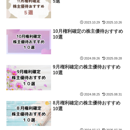
5選
2023.10.29
2025.10.26
10月権利確定の株主優待おすすめ
10選
2024.09.26
2025.09.28
9月権利確定の株主優待おすすめ
10選
2024.08.25
2025.08.31
8月権利確定の株主優待おすすめ
10選