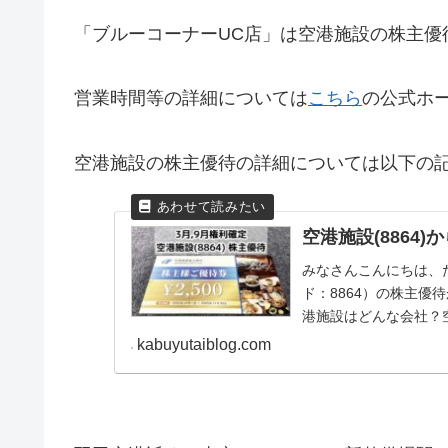
「ブルーコーナーUC店」は空港施設の株主優
営業時間等の詳細については
こちら
の公式ホ
空港施設の株主優待の詳細については以下の
空港施設(8864
みなさんこんにちは、たち
ド：8864）の株主
港施設はどんな会社？
連...
kabuyutaiblog.com