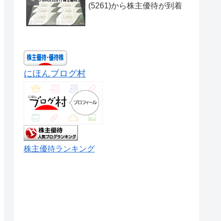
(5261)から株主優待が到着
にほんブログ村
株主優待ランキング