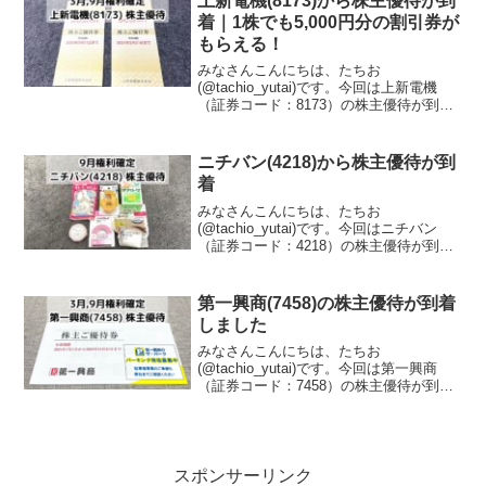
上新電機(8173)から株主優待が到
着｜1株でも5,000円分の割引券が
もらえる！
みなさんこんにちは、たちお
(@tachio_yutai)です。今回は上新電機
（証券コード：8173）の株主優待が到着
したので、株主優待の内容について紹介
します。上新電機はどんな会社？上新電
機株式会社は、主に家電製品やパソコ
ニチバン(4218)から株主優待が到
ン、ゲーム機器など...
着
みなさんこんにちは、たちお
(@tachio_yutai)です。今回はニチバン
（証券コード：4218）の株主優待が到着
したので、株主優待の内容について紹介
します。ニチバンはどんな会社？ニチバ
ン株式会社は、主に粘着テープや文房
第一興商(7458)の株主優待が到着
具、医療用テープな...
しました
みなさんこんにちは、たちお
(@tachio_yutai)です。今回は第一興商
（証券コード：7458）の株主優待が到着
したので、株主優待の内容について紹介
します。第一興商はどんな会社？第一興
商は日本の企業で、主な事業内容はカラ
オケ事業、飲食店...
スポンサーリンク