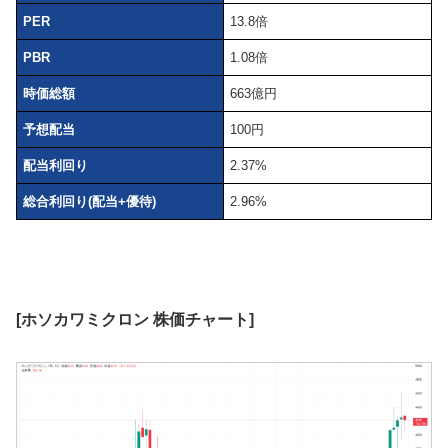
PER
13.8倍
PBR
1.08倍
時価総額
663億円
予想配当
100円
配当利回り
2.37%
総合利回り(配当+優待)
2.96%
[ホソカワミクロン 株価チャート]