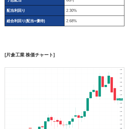
予想配当
60円
配当利回り
2.30%
総合利回り(配当+優待)
2.68%
[片倉工業 株価チャート]