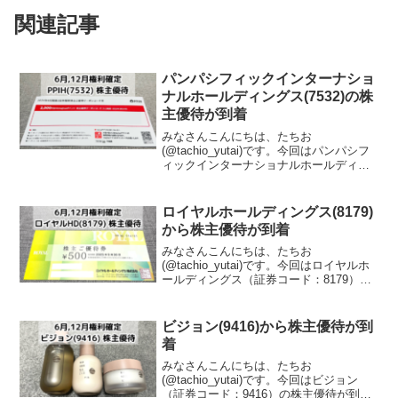
関連記事
パンパシフィックインターナショ
ナルホールディングス(7532)の株
主優待が到着
みなさんこんにちは、たちお
(@tachio_yutai)です。今回はパンパシフ
ィックインターナショナルホールディン
グス（証券コード：7532）の株主優待が
到着したので、株主優待の内容について
紹介します。パンパシフィックインター
ロイヤルホールディングス(8179)
ナショナルホー...
から株主優待が到着
みなさんこんにちは、たちお
(@tachio_yutai)です。今回はロイヤルホ
ールディングス（証券コード：8179）の
株主優待が到着したので、株主優待の内
容について紹介します。ロイヤルホール
ディングスはどんな会社？ロイヤルホー
ビジョン(9416)から株主優待が到
ルディングス株...
着
みなさんこんにちは、たちお
(@tachio_yutai)です。今回はビジョン
（証券コード：9416）の株主優待が到着