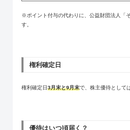
※ポイント付与の代わりに、公益財団法人「
す。
権利確定日
権利確定日
3月末
と9月末
で、株主優待として
優待はいつ頃届く？