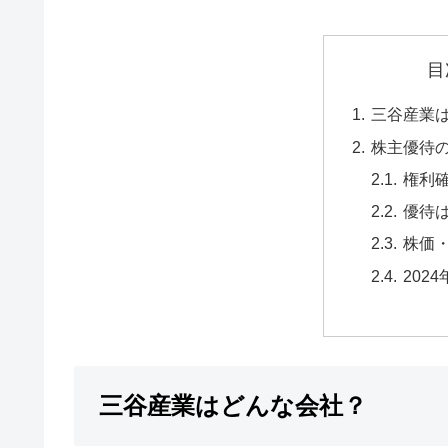
目
三谷産業
株主優待
権利
優待
株価
202
三谷産業はどんな会社？