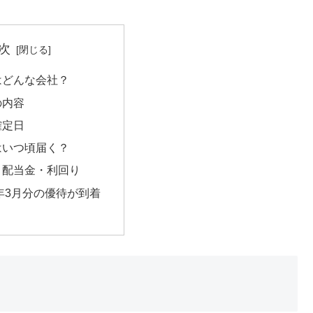
次
はどんな会社？
の内容
確定日
はいつ頃届く？
・配当金・利回り
4年3月分の優待が到着