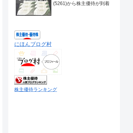
(5261)から株主優待が到着
にほんブログ村
株主優待ランキング