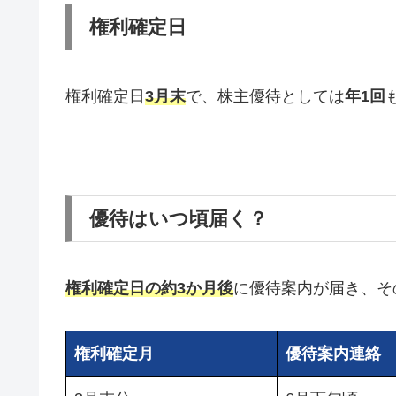
権利確定日
権利確定日
3月末
で、株主優待としては
年1回
優待はいつ頃届く？
権利確定日の約3か月後
に優待案内が届き、そ
権利確定月
優待案内連絡