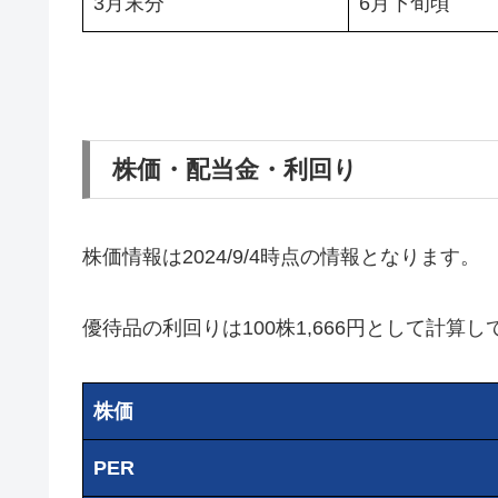
3月末分
6月下旬頃
株価・配当金・利回り
株価情報は2024/9/4時点の情報となります。
優待品の利回りは100株1,666円として計算
株価
PER