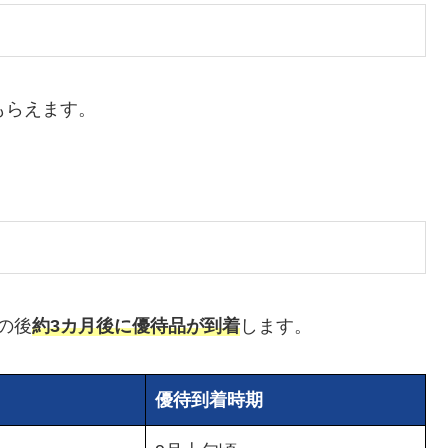
もらえます。
の後
約3カ月後に優待品が到着
します。
優待到着時期