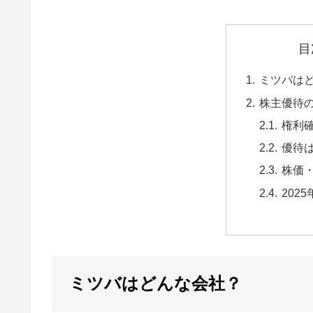
目
ミツバは
株主優待
権利
優待
株価
202
ミツバはどんな会社？