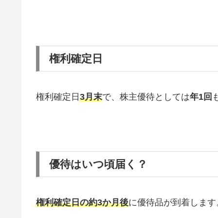
権利確定日
権利確定日
3月末
で、株主優待としては
年1回
優待はいつ頃届く？
権利確定日の約3か月後
に優待品が到着します