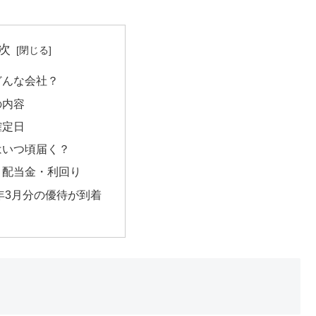
次
どんな会社？
の内容
確定日
はいつ頃届く？
・配当金・利回り
5年3月分の優待が到着