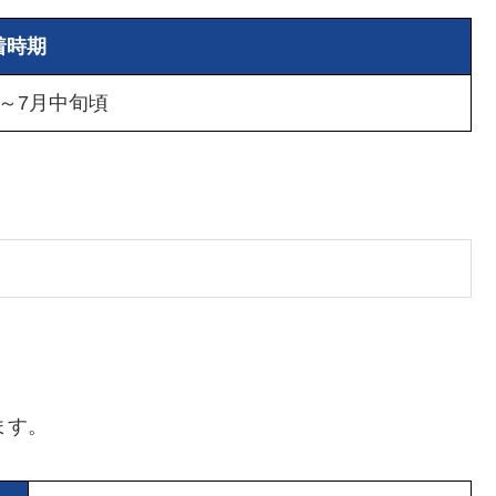
着時期
～7月中旬頃
ます。