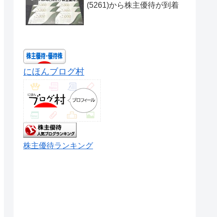
(5261)から株主優待が到着
にほんブログ村
株主優待ランキング