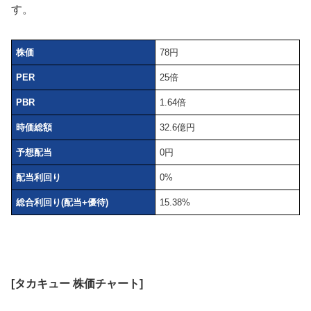
す。
株価
78円
PER
25倍
PBR
1.64倍
時価総額
32.6億円
予想配当
0円
配当利回り
0%
総合利回り(配当+優待)
15.38%
[タカキュー 株価チャート]