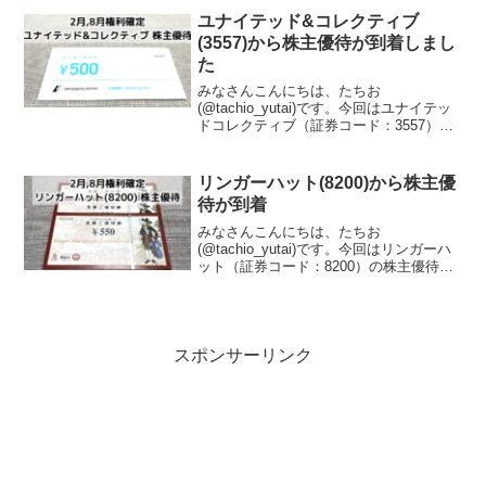
パンリミテッドはどんな会社？バロック
ユナイテッド&コレクティブ
ジャパンリミテ...
(3557)から株主優待が到着しまし
た
みなさんこんにちは、たちお
(@tachio_yutai)です。今回はユナイテッ
ドコレクティブ（証券コード：3557）の
株主優待が到着したので、株主優待の内
容について紹介します。ユナイテッド&コ
レクティブはどんな会社？ユナイテッド
リンガーハット(8200)から株主優
＆コレクティ...
待が到着
みなさんこんにちは、たちお
(@tachio_yutai)です。今回はリンガーハ
ット（証券コード：8200）の株主優待が
到着したので、株主優待の内容について
紹介します。リンガーハットはどんな会
社？リンガーハット(8200)は、長崎ちゃ
んぽん専...
スポンサーリンク