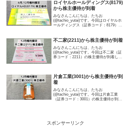
ロイヤルホールディングス(8179)
から株主優待が到着
みなさんこんにちは、たちお
(@tachio_yutai)です。今回はロイヤルホ
ールディングス（証券コード：8179）の
株主優待が到着したので、株主優待の内
容について紹介します。ロイヤルホール
ディングスはどんな会社？ロイヤルホー
不二家(2211)から株主優待が到着
ルディングス株...
みなさんこんにちは、たちお
(@tachio_yutai)です。今回は不二家（証
券コード：2211）の株主優待が到着した
ので、株主優待の内容について紹介しま
す。不二家はどんな会社？不二家（証券
コード：2211）は、1910年の創業以来、
日本の...
片倉工業(3001)から株主優待が到
着
みなさんこんにちは、たちお
(@tachio_yutai)です。今回は片倉工業
（証券コード：3001）の株主優待が到着
したので、株主優待の内容について紹介
します。片倉工業はどんな会社？片倉工
業株式会社は、明治6年に創業された歴史
ある企業であり...
スポンサーリンク