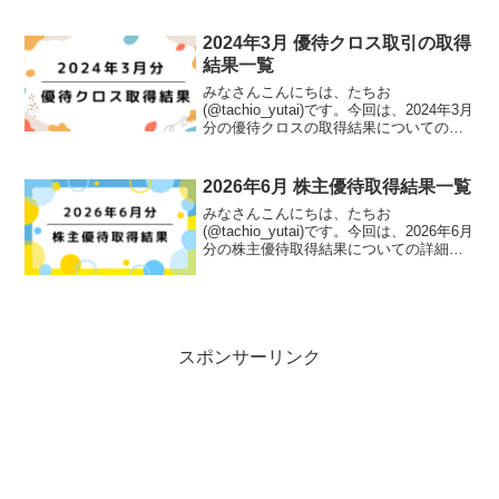
お名義今回は計26銘柄の取得でした。詳
細については以下の表にまとめました。
取得銘柄数...
2024年3月 優待クロス取引の取得
結果一覧
みなさんこんにちは、たちお
(@tachio_yutai)です。今回は、2024年3月
分の優待クロスの取得結果についての詳
細をまとめました。優待クロス取得結果
たちお名義今回は現物保有を含めて計37
銘柄の取得でした。詳細については以下
2026年6月 株主優待取得結果一覧
の表にまと...
みなさんこんにちは、たちお
(@tachio_yutai)です。今回は、2026年6月
分の株主優待取得結果についての詳細を
まとめました。株主優待の取得結果たち
お名義今回は計15銘柄の取得でした。詳
細については以下の表にまとめました。
取得銘柄数...
スポンサーリンク