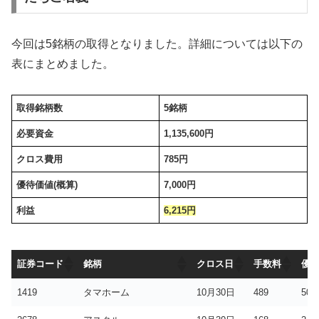
今回は5銘柄の取得となりました。詳細については以下の
表にまとめました。
取得銘柄数
5銘柄
必要資金
1,135,600円
クロス費用
785円
優待価値(概算)
7,000円
利益
6,215
円
証券コード
銘柄
クロス日
手数料
優
証券コード
銘柄
クロス日
手数料
優
1419
タマホーム
10月30日
489
500