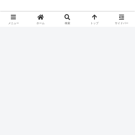
メニュー
ホーム
検索
トップ
サイドバー
大日本印刷(7912)から隠れ優待が到着しま
した