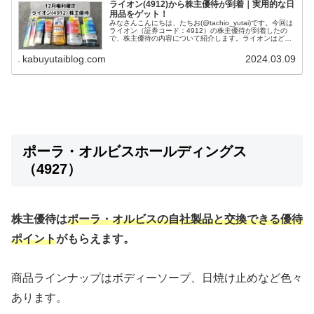
ライオン(4912)から株主優待が到着｜実用的な日
用品をゲット！
みなさんこんにちは、たちお(@tachio_yutai)です。今回は
ライオン（証券コード：4912）の株主優待が到着したの
で、株主優待の内容について紹介します。ライオンはどん
な会社？ライオン株式会社は、1891年に創業された日本の
大手日用品...
kabuyutaiblog.com
2024.03.09
ポーラ・オルビスホールディングス
（4927）
株主優待は
ポーラ・オルビス
の自社製品と交換できる優待
ポイント
がもらえます。
商品ラインナップはボディーソープ、日焼け止めなど色々
あります。