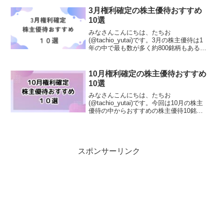
おでんなどの自社商品詰め合わせがもら
えます。300株の場合は3,300円相当、1...
3月権利確定の株主優待おすすめ
10選
みなさんこんにちは、たちお
(@tachio_yutai)です。3月の株主優待は1
年の中で最も数が多く約800銘柄もあるの
で、どの株主優待が良いか選ぶのになか
なか迷ってしまうことがあるかもしれま
せん。そこで今回は、個人的な3月権利確
10月権利確定の株主優待おすすめ
定の株主優...
10選
みなさんこんにちは、たちお
(@tachio_yutai)です。今回は10月の株主
優待の中からおすすめの株主優待10銘柄
を紹介します。正栄食品工業(8079)株主
優待は自社製品のお菓子詰め合わせがも
らえます。半年ごとに大量のナッツやチ
ョコ系の...
スポンサーリンク