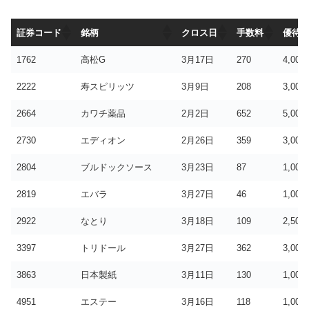
証券コード
銘柄
クロス日
手数料
優待
証券コード
銘柄
クロス日
手数料
優待
1762
高松G
3月17日
270
4,000
2222
寿スピリッツ
3月9日
208
3,000
2664
カワチ薬品
2月2日
652
5,000
2730
エディオン
2月26日
359
3,000
2804
ブルドックソース
3月23日
87
1,000
2819
エバラ
3月27日
46
1,000
2922
なとり
3月18日
109
2,500
3397
トリドール
3月27日
362
3,000
3863
日本製紙
3月11日
130
1,000
4951
エステー
3月16日
118
1,000