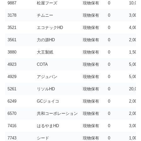
9887
松屋フーズ
現物保有
0
10,00
3178
チムニー
現物保有
0
3,000
3521
エコナックHD
現物保有
0
4,000
3561
力の源HD
現物保有
0
2,000
3880
大王製紙
現物保有
0
1,500
4923
COTA
現物保有
0
5,000
4929
アジュバン
現物保有
0
5,000
5261
リソルHD
現物保有
0
20,00
6249
GCジョイコ
現物保有
0
2,000
6570
共和コーポレーション
現物保有
0
2,000
7416
はるやまHD
現物保有
0
3,000
7743
シード
現物保有
0
1,000