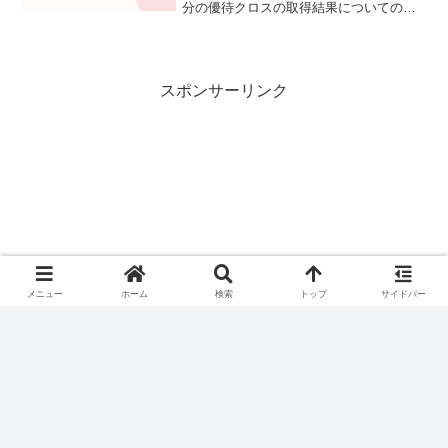
分の優待クロスの取得結果についての詳
細をまとめました。優待クロス取得結果
たちお名義今回は計10銘柄の取得でし
た。詳細については以下の表にまとめま
した。取得銘...
スポンサーリンク
メニュー
ホーム
検索
トップ
サイドバー