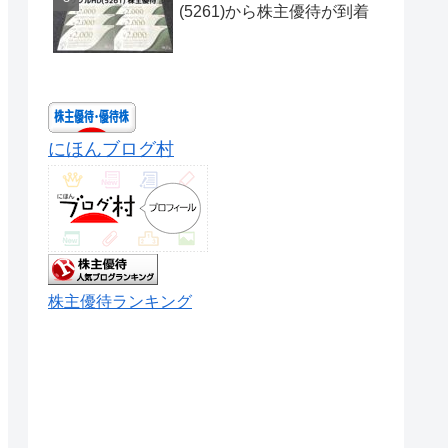
(5261)から株主優待が到着
にほんブログ村
株主優待ランキング