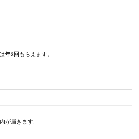
は
年2回
もらえます。
内が届きます。