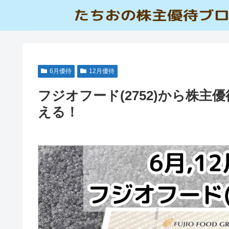
6月優待
12月優待
フジオフード(2752)から株
える！