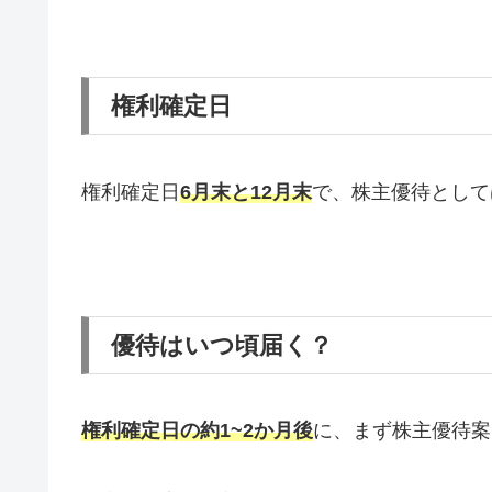
権利確定日
権利確定日
6月末と
12月末
で、株主優待として
優待はいつ頃届く？
権利確定日の約1~2か月後
に、まず株主優待案