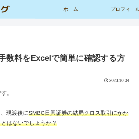
ホーム
プロフィー
手数料をExcelで簡単に確認する方
2023.10.04
です。
り、現渡後に
SMBC日興証券の結局クロス取引にかか
ことはないでしょうか？