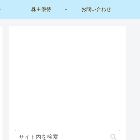
ル
株主優待
お問い合わせ