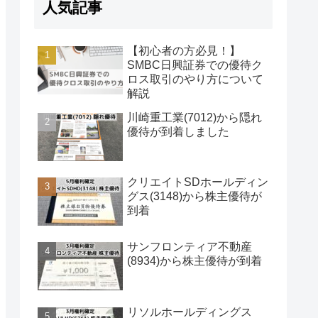
人気記事
【初心者の方必見！】
SMBC日興証券での優待ク
ロス取引のやり方について
解説
川崎重工業(7012)から隠れ
優待が到着しました
クリエイトSDホールディン
グス(3148)から株主優待が
到着
サンフロンティア不動産
(8934)から株主優待が到着
リソルホールディングス