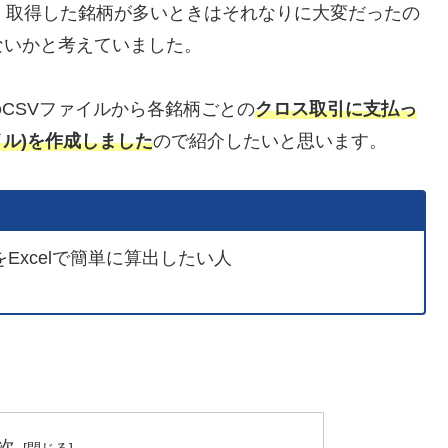
、取得した銘柄が多いときはそれなりに大変だったの
ないかと考えていました。
CSVファイルから各銘柄ごとの
クロス取引に支払っ
イル)を作成しました
ので紹介したいと思います。
Excelで簡単に算出したい人
次