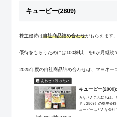
キューピー(2809)
株主優待は
自社商品詰め合わせ
がもらえます
優待をもらうためには100株以上を6か月継
2025年度の自社商品詰め合わせは、マヨネ
キューピー(280
みなさんこんにちは、たち
ド：2809）の株主
ューピーはどんな会社
ネ...
kabuyutaiblog.com