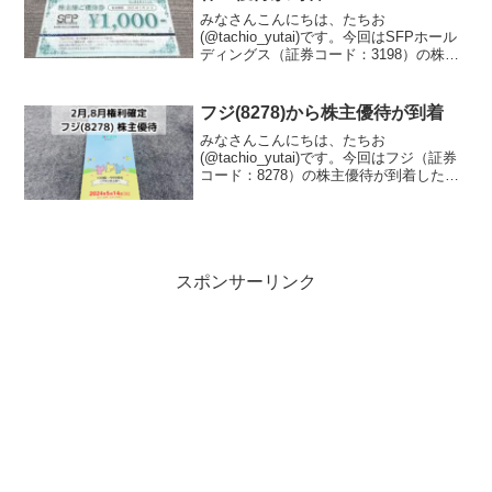
関連記事
しまむら(8227)から株主優待が到
着
みなさんこんにちは、たちお
(@tachio_yutai)です。今回はしまむら
（証券コード：8227）の株主優待が到着
したので、株主優待の内容について紹介
します。しまむらはどんな会社？しまむ
らは大手ファッション小売業者であり、
SFPホールディングス(3198)から
特に低価格でトレ...
株主優待が到着
みなさんこんにちは、たちお
(@tachio_yutai)です。今回はSFPホール
ディングス（証券コード：3198）の株主
優待が到着したので、株主優待の内容に
ついて紹介します。SFPホールディング
スはどんな会社？SFPホールディングス
フジ(8278)から株主優待が到着
は、主に...
みなさんこんにちは、たちお
(@tachio_yutai)です。今回はフジ（証券
コード：8278）の株主優待が到着したの
で、株主優待の内容について紹介しま
す。フジはどんな会社？フジは、広島県