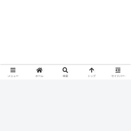
広島市に本社を置く日本の小売業者で
す。1967年に設...
スポンサーリンク
メニュー
ホーム
検索
トップ
サイドバー