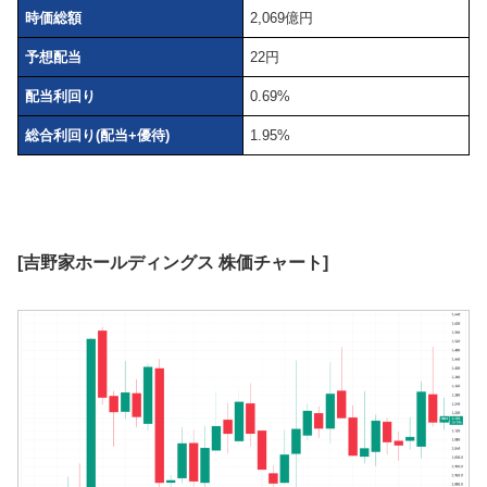
株価情報は2026/5/26時点の情報となります。
優待品の利回りは100株2,000円×2で計算しています。
株価
3,176円
PER
42.0倍
PBR
3.02倍
時価総額
2,069億円
予想配当
22円
配当利回り
0.69%
総合利回り(配当+優待)
1.95%